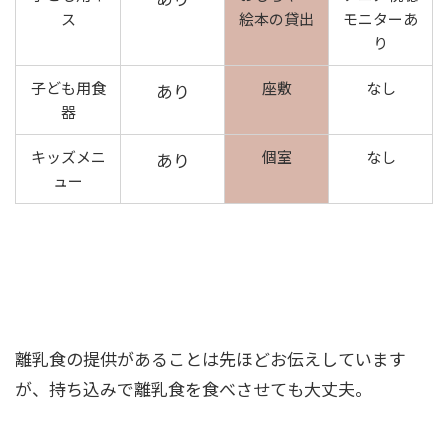
ス
絵本の貸出
モニターあ
り
子ども用食
座敷
なし
あり
器
キッズメニ
個室
なし
あり
ュー
離乳食の提供があることは先ほどお伝えしています
が、持ち込みで離乳食を食べさせても大丈夫。