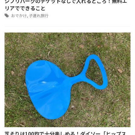
ジブリパークのチケットなしで入れるところ！無料エ
リアでできること
おでかけ
,
子連れ旅行
芝そりは100均で十分楽しめる！ダイソー「ヒップス