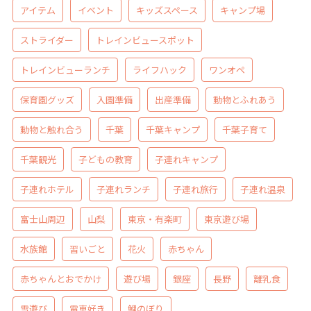
アイテム
イベント
キッズスペース
キャンプ場
ストライダー
トレインビュースポット
トレインビューランチ
ライフハック
ワンオペ
保育園グッズ
入園準備
出産準備
動物とふれあう
動物と触れ合う
千葉
千葉キャンプ
千葉子育て
千葉観光
子どもの教育
子連れキャンプ
子連れホテル
子連れランチ
子連れ旅行
子連れ温泉
富士山周辺
山梨
東京・有楽町
東京遊び場
水族館
習いごと
花火
赤ちゃん
赤ちゃんとおでかけ
遊び場
銀座
長野
離乳食
雪遊び
電車好き
鯉のぼり