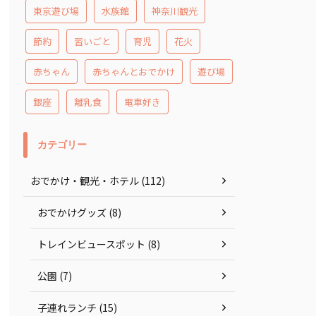
東京遊び場
水族館
神奈川観光
節約
習いごと
育児
花火
赤ちゃん
赤ちゃんとおでかけ
遊び場
銀座
離乳食
電車好き
カテゴリー
おでかけ・観光・ホテル (112)
おでかけグッズ (8)
トレインビュースポット (8)
公園 (7)
子連れランチ (15)