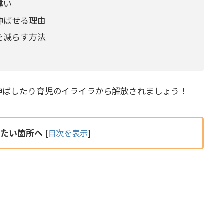
違い
伸ばせる理由
を減らす方法
伸ばしたり育児のイライラから解放されましょう！
みたい箇所へ
[
目次を表示
]