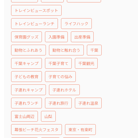
トレインビュースポット
トレインビューランチ
ライフハック
保育園グッズ
入園準備
出産準備
動物とふれあう
動物と触れ合う
千葉
千葉キャンプ
千葉子育て
千葉観光
子どもの教育
子育ての悩み
子連れキャンプ
子連れホテル
子連れランチ
子連れ旅行
子連れ温泉
富士山周辺
山梨
幕張ビーチ花火フェスタ
東京・有楽町