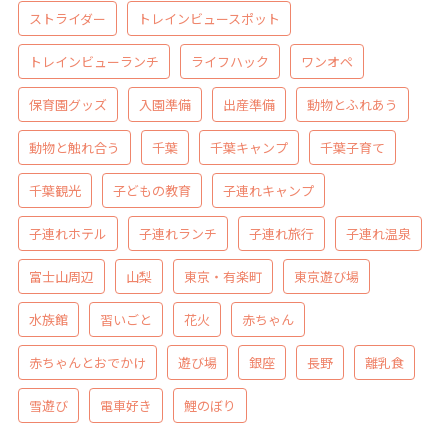
ストライダー
トレインビュースポット
トレインビューランチ
ライフハック
ワンオペ
保育園グッズ
入園準備
出産準備
動物とふれあう
動物と触れ合う
千葉
千葉キャンプ
千葉子育て
千葉観光
子どもの教育
子連れキャンプ
子連れホテル
子連れランチ
子連れ旅行
子連れ温泉
富士山周辺
山梨
東京・有楽町
東京遊び場
水族館
習いごと
花火
赤ちゃん
赤ちゃんとおでかけ
遊び場
銀座
長野
離乳食
雪遊び
電車好き
鯉のぼり