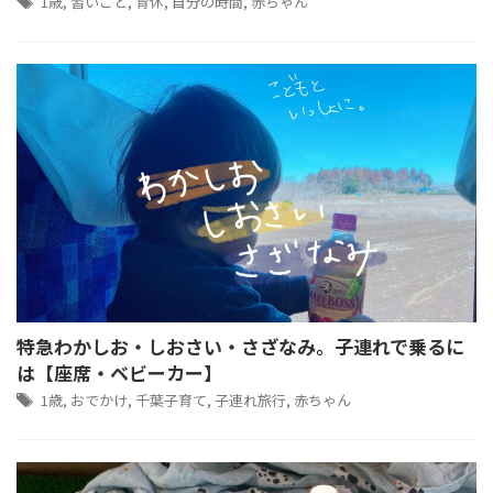
1歳
,
習いごと
,
育休
,
自分の時間
,
赤ちゃん
特急わかしお・しおさい・さざなみ。子連れで乗るに
は【座席・ベビーカー】
1歳
,
おでかけ
,
千葉子育て
,
子連れ旅行
,
赤ちゃん