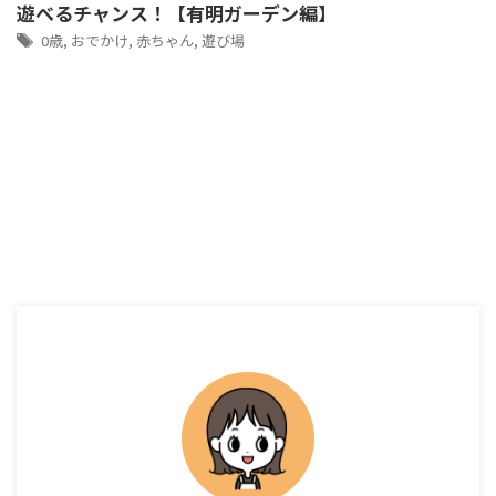
遊べるチャンス！【有明ガーデン編】
0歳
,
おでかけ
,
赤ちゃん
,
遊び場