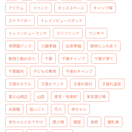
アイテム
イベント
キッズスペース
キャンプ場
ストライダー
トレインビュースポット
トレインビューランチ
ライフハック
ワンオペ
保育園グッズ
入園準備
出産準備
動物とふれあう
動物と触れ合う
千葉
千葉キャンプ
千葉子育て
千葉観光
子どもの教育
子連れキャンプ
子連れホテル
子連れランチ
子連れ旅行
子連れ温泉
富士山周辺
山梨
東京・有楽町
東京遊び場
水族館
習いごと
花火
赤ちゃん
赤ちゃんとおでかけ
遊び場
銀座
長野
離乳食